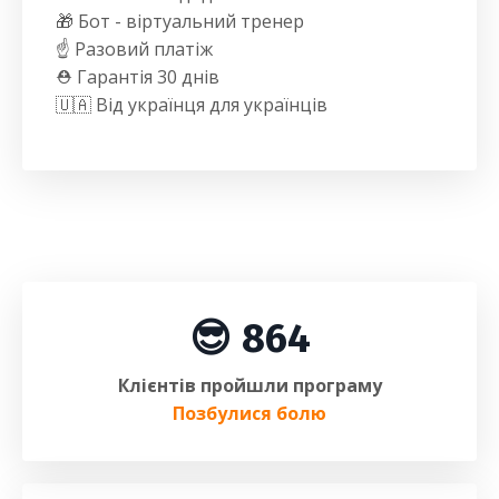
🎁 Бот - віртуальний тренер
☝️ Разовий платіж
⛑️ Гарантія 30 днів
🇺🇦 Від українця для українців
😎 864
Клієнтів пройшли програму
Позбулися болю