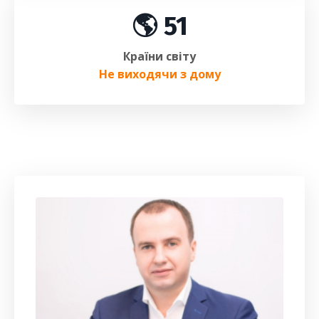
🌎
51
Країни світу
Не виходячи з дому