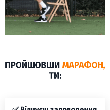
ПРОЙШОВШИ
МАРАФОН,
ТИ:
✅ Відчуєш задоволення