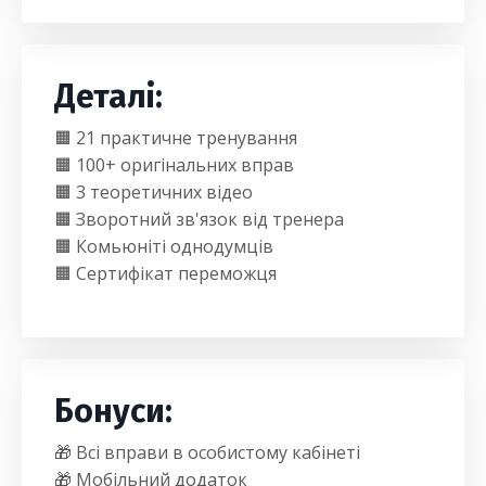
Деталі:
🟧 21 практичне тренування
🟧 100+ оригінальних вправ
🟧 3 теоретичних відео
🟧 Зворотний зв'язок від тренера
🟧 Комьюніті однодумців
🟧 Сертифікат переможця
Бонуси:
🎁 Всі вправи в особистому кабінеті
🎁 Мобільний додаток