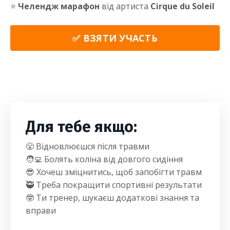
⭐️
Челендж марафон
від артиста
Cirque du Soleil
✅ ВЗЯТИ УЧАСТЬ
Для тебе якщо:
😤 Відновлюєшся після травми
🧑‍💻 Болять коліна від довгого сидіння
😎 Хочеш зміцнитись, щоб запобігти травм
🥷 Треба покращити спортивні результати
🤓 Ти тренер, шукаєш додаткові знання та
вправи