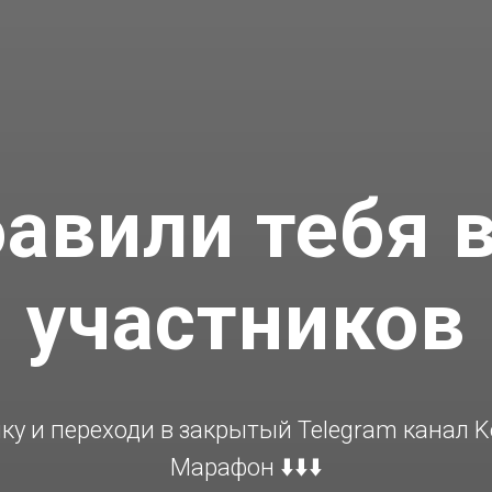
авили тебя в
участников
у и переходи в закрытый Telegram канал Ko
Марафон ⬇️⬇️⬇️