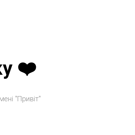
у ❤️
ені "Привіт"