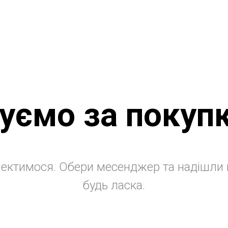
уємо за покупк
ектимося. Обери месенджер та надішли м
будь ласка.