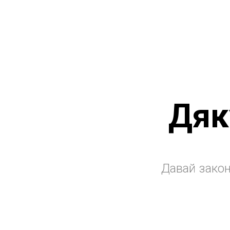
Дяк
Давай закон